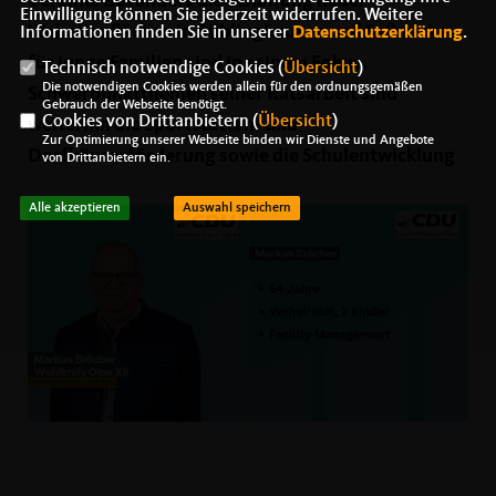
Vereine. Besonders die Schaffung neuer
Einwilligung können Sie jederzeit widerrufen. Weitere
Wohnbauflächen in Rüblinghausen und Saßmicke
Informationen finden Sie in unserer
Datenschutzerklärung
.
für junge Familien sind in seinem Fokus.
Technisch notwendige Cookies (
Übersicht
)
Die notwendigen Cookies werden allein für den ordnungsgemäßen
Schwerpunktthemen seiner Ratsarbeit sind
Gebrauch der Webseite benötigt.
Cookies von Drittanbietern (
Übersicht
)
weiterhin die Sportstätten- und
Zur Optimierung unserer Webseite binden wir Dienste und Angebote
Dorfhäuserförderung sowie die Schulentwicklung
von Drittanbietern ein.
Alle akzeptieren
Auswahl speichern