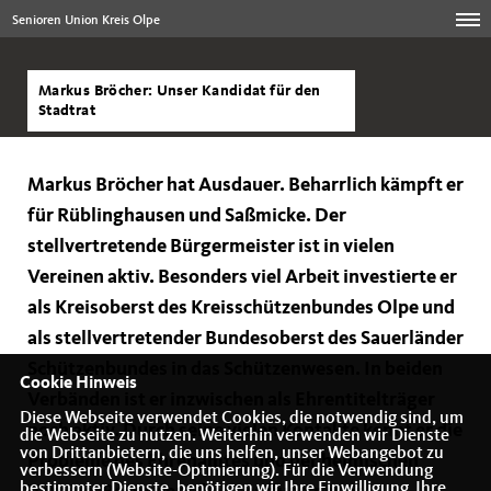
Senioren Union Kreis Olpe
Markus Bröcher: Unser Kandidat für den
Stadtrat
Markus Bröcher hat Ausdauer. Beharrlich kämpft er
für Rüblinghausen und Saßmicke. Der
stellvertretende Bürgermeister ist in vielen
Vereinen aktiv. Besonders viel Arbeit investierte er
als Kreisoberst des Kreisschützenbundes Olpe und
als stellvertretender Bundesoberst des Sauerländer
Schützenbundes in das Schützenwesen. In beiden
Cookie Hinweis
Verbänden ist er inzwischen als Ehrentitelträger
Diese Webseite verwendet Cookies, die notwendig sind, um
noch aktiv. Durch seine vielen Kontakte kennt er die
die Webseite zu nutzen. Weiterhin verwenden wir Dienste
von Drittanbietern, die uns helfen, unser Webangebot zu
Probleme des Ehrenamtes und der heimischen
verbessern (Website-Optmierung). Für die Verwendung
bestimmter Dienste, benötigen wir Ihre Einwilligung. Ihre