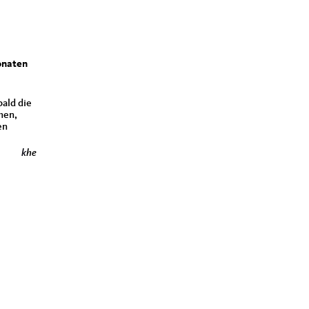
onaten
ald die
men,
en
k
he