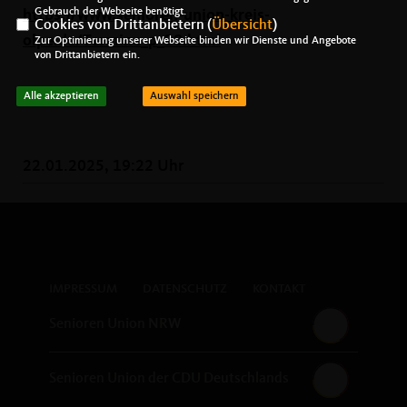
Gebrauch der Webseite benötigt.
https://www.senioren-union-kreis-
Cookies von Drittanbietern (
Übersicht
)
olpe.de/Termine_p_28.html
Zur Optimierung unserer Webseite binden wir Dienste und Angebote
von Drittanbietern ein.
Alle akzeptieren
Auswahl speichern
22.01.2025, 19:22 Uhr
IMPRESSUM
DATENSCHUTZ
KONTAKT
Senioren Union NRW
Senioren Union der CDU Deutschlands