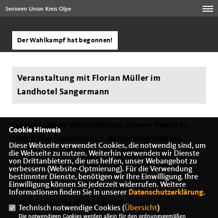
Senioren Union Kreis Olpe
Der Wahlkampf hat begonnen!
Veranstaltung mit Florian Müller im
Landhotel Sangermann
Gemeinsamen Veranstaltung unserer Senioren
Cookie Hinweis
Union und Frauen Union. Referenten sind die
Diese Webseite verwendet Cookies, die notwendig sind, um
Bundestagsabgeordnete Emmi Zeulner und unser
die Webseite zu nutzen. Weiterhin verwenden wir Dienste
von Drittanbietern, die uns helfen, unser Webangebot zu
heimischer Bundestagsabgeordneter Florian
verbessern (Website-Optmierung). Für die Verwendung
bestimmter Dienste, benötigen wir Ihre Einwilligung. Ihre
Müller.
Einwilligung können Sie jederzeit widerrufen. Weitere
Informationen finden Sie in unserer
Datenschutzerklärung
.
Um Anmeldung wird gebeten.
Technisch notwendige Cookies (
Übersicht
)
Die notwendigen Cookies werden allein für den ordnungsgemäßen