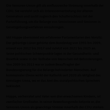
Die Senioren-Union gilt als einflussreiche Strömung innerhalb der
CDU. Sie versteht sich als Interessenvertretung der älteren
Generation und sucht zugleich den Schulterschluss mit der
Parteiführung, um die Belange von Seniorinnen und Senioren in
Gesetzgebungsverfahren einzubringen.
Mit Hüppe übernimmt ein erfahrener Parlamentarier den Vorsitz:
Der gebürtige Lüner gehörte dem Bundestag von 1991 bis 2009,
erneut von 2012 bis 2017 und zuletzt von 2021 bis 2025 an.
Seine politischen Schwerpunkte lagen in der Gesundheits- und
Bioethik sowie in der Teilhabe von Menschen mit Behinderungen.
Von 2009 bis 2013 war er zudem Beauftragter der
Bundesregierung für die Belange behinderter Menschen. Auf
kommunaler Ebene wirkt der Katholik seit 2020 als Mitglied des
Kreistages Unna, wo er das Amt des sozialpolitischen Sprechers
bekleidet.
Hüppe, verheiratet und Vater von drei erwachsenen Kindern, ist
zweifacher Großvater. In seiner Bewerbungsrede betonte er, die
Senioren-Union als gewichtige Stimme innerhalb der CDU stärken