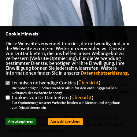
Cookie Hinweis
Diese Webseite verwendet Cookies, die notwendig sind, um
die Webseite zu nutzen. Weiterhin verwenden wir Dienste
von Drittanbietern, die uns helfen, unser Webangebot zu
verbessern (Website-Optmierung). Für die Verwendung
bestimmter Dienste, benötigen wir Ihre Einwilligung. Ihre
Hubert Hüppe, langjähriger Bundestagsabgeordneter und
Einwilligung können Sie jederzeit widerrufen. Weitere
profilierter Sozialpolitiker, ist zum neuen Bundesvorsitzenden der
Informationen finden Sie in unserer
Datenschutzerklärung
.
Senioren-Union der CDU Deutschlands gewählt worden. Bei der
Technisch notwendige Cookies (
Übersicht
)
20. Bundesdelegiertenversammlung in Magdeburg erhielt der 68-
Die notwendigen Cookies werden allein für den ordnungsgemäßen
Jährige 73,3 Prozent der Stimmen und setzte sich damit klar gegen
Gebrauch der Webseite benötigt.
Cookies von Drittanbietern (
Übersicht
)
seinen Mitbewerber Helge Benda durch, der das Amt bislang
Zur Optimierung unserer Webseite binden wir Dienste und Angebote
kommissarisch geführt hatte.
von Drittanbietern ein.
Ja, ich nehme die Wahl an und bedanke mich für das große
Alle akzeptieren
Auswahl speichern
Vertrauen und hoffe, ich enttäusche Sie nicht“, erklärte Hüppe
unmittelbar nach seiner Wahl.