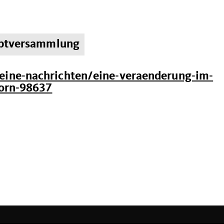
auptversammlung
ine-nachrichten/eine-veraenderung-im-
dorn-98637