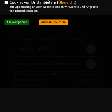
Cookies von Drittanbietern (
Übersicht
)
26.11.2025, 09:17 Uhr
Zur Optimierung unserer Webseite binden wir Dienste und Angebote
von Drittanbietern ein.
Alle akzeptieren
Auswahl speichern
IMPRESSUM
DATENSCHUTZ
KONTAKT
Senioren Union NRW
Senioren Union der CDU Deutschlands
© 2026 Senioren-Union der CDU
Realisation: Sharkness Media
im Kreis Olpe
GmbH & Co. KG
Alle Rechte vorbehalten.