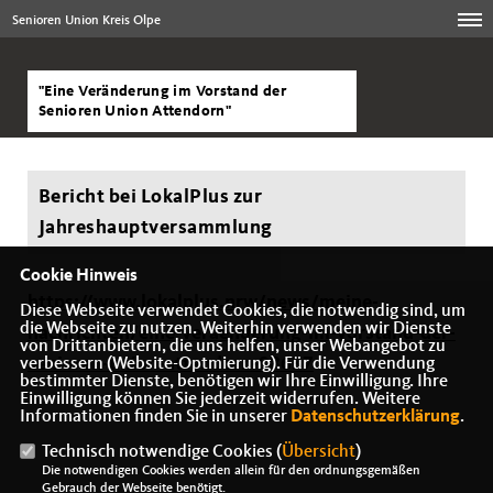
Senioren Union Kreis Olpe
"Eine Veränderung im Vorstand der
Senioren Union Attendorn"
Bericht bei LokalPlus zur
Jahreshauptversammlung
Cookie Hinweis
https://www.lokalplus.nrw/news/meine-
Diese Webseite verwendet Cookies, die notwendig sind, um
die Webseite zu nutzen. Weiterhin verwenden wir Dienste
nachrichten/eine-veraenderung-im-vorstand-der-
von Drittanbietern, die uns helfen, unser Webangebot zu
senioren-union-attendorn-98637
verbessern (Website-Optmierung). Für die Verwendung
bestimmter Dienste, benötigen wir Ihre Einwilligung. Ihre
Einwilligung können Sie jederzeit widerrufen. Weitere
Informationen finden Sie in unserer
Datenschutzerklärung
.
Technisch notwendige Cookies (
Übersicht
)
Die notwendigen Cookies werden allein für den ordnungsgemäßen
Gebrauch der Webseite benötigt.